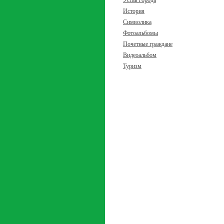
Устав города
История
Символика
Фотоальбомы
Почетные граждане
Видеоальбом
Туризм