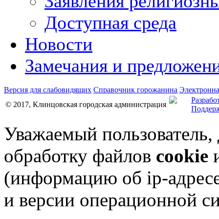
Заявления религиозн
Доступная среда
Новости
Замечания и предложен
Версия для слабовидящих
Справочник горожанина
Электронна
Разрабо
© 2017, Клинцовская городская администрация
Поддерж
Уважаемый пользователь,
обработку файлов
cookie
и
(информацию об
ip-адрес
и версии операционной си