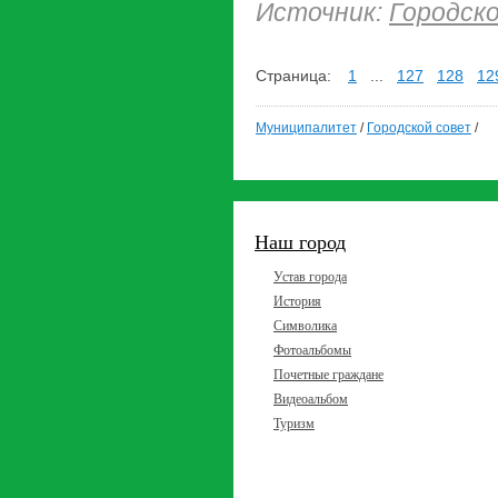
Источник:
Городск
Страница:
1
...
127
128
12
Муниципалитет
/
Городской совет
/
Наш город
Устав города
История
Символика
Фотоальбомы
Почетные граждане
Видеоальбом
Туризм