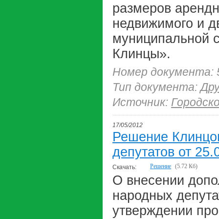
размеров арендн
недвижимого и д
муниципальной с
Клинцы».
Номер документа: 
Тип документа:
Др
Источник:
Городск
17/05/2012
Решение Клинцов
депутатов от 25.
Решение
(5.72 Кб)
Скачать:
О внесении допо
народных депутат
утверждении про