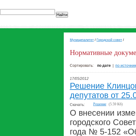
Найти
Муниципалитет
/
Городской совет
/
Нормативные докум
Сортировать:
по дате
|
по источник
17/05/2012
Решение Клинцов
депутатов от 25.
Решение
(5.59 Кб)
Скачать:
О внесении изме
городского Совет
года № 5-152 «О