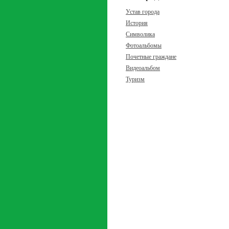
Устав города
История
Символика
Фотоальбомы
Почетные граждане
Видеоальбом
Туризм