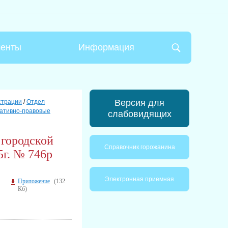
менты
Информация
Версия для
страции
/
Отдел
ативно-правовые
слабовидящих
городской
Справочник горожанина
5г. № 746р
Электронная приемная
Приложение
(132
Кб)