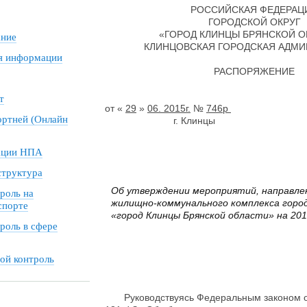
РОССИЙСКАЯ ФЕДЕРАЦ
ГОРОДСКОЙ ОКРУГ
«ГОРОД КЛИНЦЫ БРЯНСКОЙ О
ание
КЛИНЦОВСКАЯ ГОРОДСКАЯ АДМ
я информации
РАСПОРЯЖЕНИЕ
т
от «
29
»
06. 2015г.
№
746р
ортней (Онлайн
г. Клинцы
ации НПА
структура
Об утверждении мероприятий, направле
роль на
жилищно-коммунального комплекса город
спорте
«город Клинцы Брянской области» на 201
роль в сфере
ой контроль
Руководствуясь Федеральным законом от