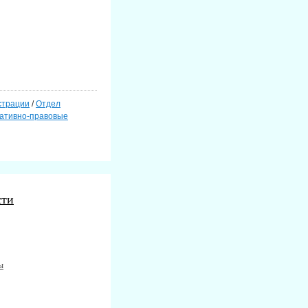
истрации
страции
/
Отдел
ативно-правовые
сти
ы