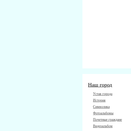
Наш город
Устав города
История
Символика
Фотоальбомы
Почетные граждане
Видеоальбом