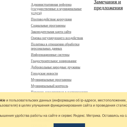
Замечания и
Административная реформа
предложения
(государственные и муниципальные
услуги)
Противодействие коррупции
Социальные программы
Законодательная карта сайта
Оценка регулирующего воздействия
Политика в отношении обработки
персональных данных
Информационные системы
Градостроительное зонирование
Добровольные народные дружины
Городские новости
Муниципальные программы
Муниципальный контроль
Перечень находящихся в распоряжении
органа местного самоуправления
kie
и пользовательских данных (информацию об
ip-адресе
, местоположении,
сведений подлежащих предоставлению с
использованием координат в
льзователя) в целях улучшения функционирования сайта и проведения статис
соответствии с распоряжением
Правительства РФ от 09.02.2017 №232-р
вышения удобства работы на сайте и сервис Яндекс. Метрика. Оставаясь на с
Охрана общественного порядка
COVID-19