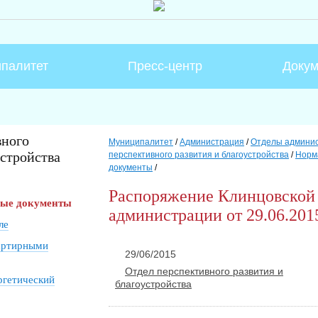
палитет
Пресс-центр
Доку
вного
Муниципалитет
/
Администрация
/
Отделы админи
устройства
перспективного развития и благоустройства
/
Норм
документы
/
Распоряжение Клинцовской 
вые документы
администрации от 29.06.201
ле
артирными
29/06/2015
Отдел перспективного развития и
ргетический
благоустройства