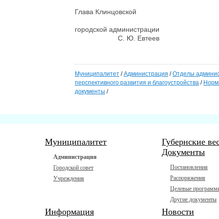
Глава Клинцовской
городской админ
С. Ю. Евтеев
Муниципалитет
/
Администрация
/
Отделы админи
перспективного развития и благоустройства
/
Норм
документы
/
Муниципалитет
Губернские ве
Документы
Администрация
Постановления
Городской совет
Распоряжения
Учреждения
Целевые программ
Другие документы
Информация
Новости