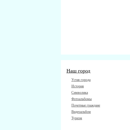
Наш город
Устав города
История
Символика
Фотоальбомы
Почетные граждане
Видеоальбом
Туризм