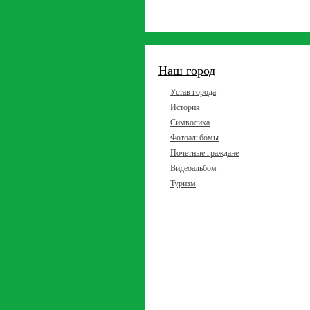
Наш город
Устав города
История
Символика
Фотоальбомы
Почетные граждане
Видеоальбом
Туризм