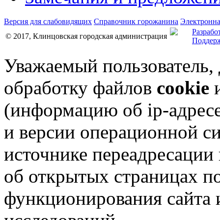
Версия для слабовидящих
Справочник горожанина
Электронна
Разрабо
© 2017, Клинцовская городская администрация
Поддерж
Уважаемый пользователь,
обработку файлов
cookie
и
(информацию об
ip-адрес
и версии операционной си
источнике переадресации н
об открытых страницах по
функционирования сайта 