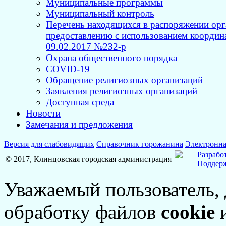
Муниципальные программы
Муниципальный контроль
Перечень находящихся в распоряжении орг
предоставлению с использованием координа
09.02.2017 №232-р
Охрана общественного порядка
COVID-19
Обращение религиозных организаций
Заявления религиозных организаций
Доступная среда
Новости
Замечания и предложения
Версия для слабовидящих
Справочник горожанина
Электронна
Разрабо
© 2017, Клинцовская городская администрация
Поддерж
Уважаемый пользователь,
обработку файлов
cookie
и