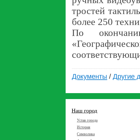
ручных видеоув
тростей тактил
более 250 техн
По окончани
«Географич
соответствующи
Документы
/
Другие 
Наш город
Устав города
История
Символика