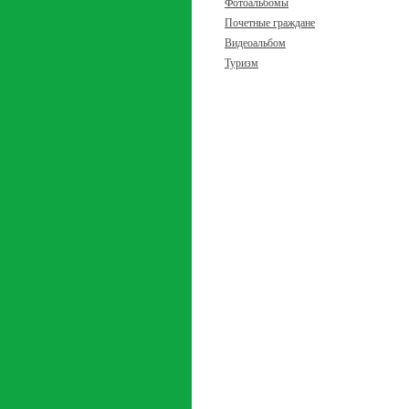
Фотоальбомы
Почетные граждане
Видеоальбом
Туризм