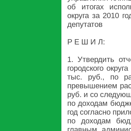
об итогах испол
округа за 2010 г
депутатов
Р Е Ш И Л:
1. Утвердить от
городского округ
тыс. руб., по р
превышением расх
руб. и со следую
по доходам бюдже
год согласно при
по доходам бюдж
главным админис