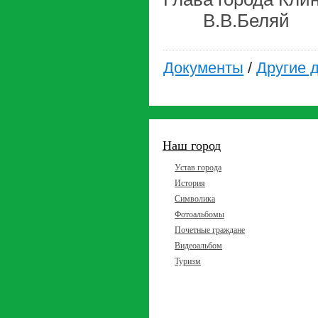
В.В.Беляй
Документы
/
Другие 
Наш город
Устав города
История
Символика
Фотоальбомы
Почетные граждане
Видеоальбом
Туризм