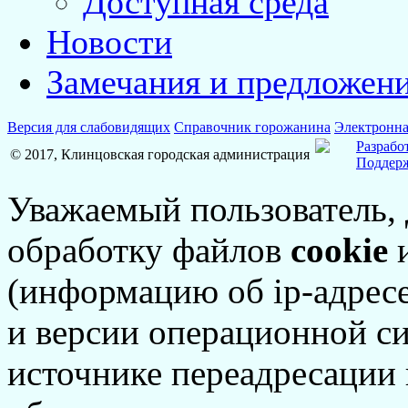
Доступная среда
Новости
Замечания и предложен
Версия для слабовидящих
Справочник горожанина
Электронна
Разрабо
© 2017, Клинцовская городская администрация
Поддерж
Уважаемый пользователь,
обработку файлов
cookie
и
(информацию об
ip-адрес
и версии операционной си
источнике переадресации н