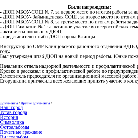
Были награждены:
- ДЮП МБОУ-СОШ № 7, за первое место по итогам работы за два 
- ДЮП МБОУ- Займищенская СОШ , за второе место по итогам р
- ДЮП МБОУ-СОШ № 8, за третье место по итогам работы за дв
- ДЮП Гимназии № 1 за активное участие во всероссийских тем
- активисты школьных ДЮП;
- представители штаба ДЮП города Клинцы
Инструктор по ОМР Клинцовского районного отделения ВДПО, 
году.
Был утвержден штаб ДЮП на новый период работы. Юные пожа
Начальник отдела надзорной деятельности и профилактической
Кровко и рассказал о профилактической работе по предупрежде
Заместитель председателя по организационной массовой работе
Егорушкина пригласила всех желающих принять участие в конку
Документы
/
Другие документы
/
Наш город
Устав города
История
Символика
Фотоальбомы
Почетные граждане
Видеоальбом