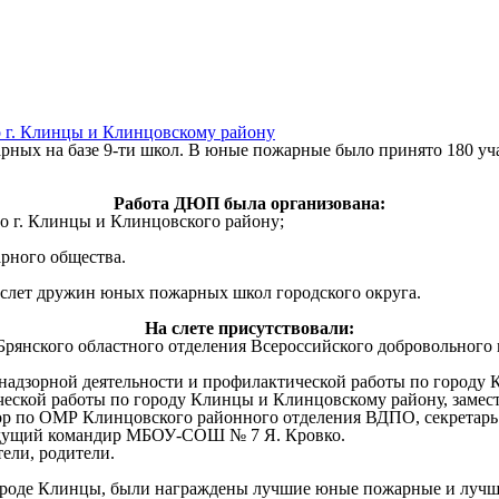
о г. Клинцы и Клинцовскому району
ных на базе 9-ти школ. В юные пожарные было принято 180 уча
Работа ДЮП была организована:
по г. Клинцы и Клинцовского району;
арного общества.
лет дружин юных пожарных школ городского округа.
На слете присутствовали:
 Брянского областного отделения Всероссийского добровольного
 надзорной деятельности и профилактической работы по город
ческой работы по городу Клинцы и Клинцовскому району, замес
ор по ОМР Клинцовского районного отделения ВДПО, секретарь 
ведущий командир МБОУ-СОШ № 7 Я. Кровко.
ели, родители.
ороде Клинцы, были награждены лучшие юные пожарные и лучш