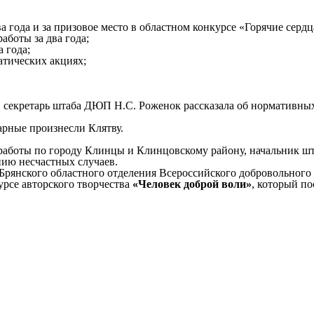
года и за призовое место в областном конкурсе «Горячие сердц
аботы за два года;
а года;
атических акциях;
секретарь штаба ДЮП Н.С. Роженок рассказала об нормативных
рные произнесли Клятву.
 работы по городу Клинцы и Клинцовскому району, начальник ш
нию несчастных случаев.
 Брянского областного отделения Всероссийского добровольног
рсе авторского творчества
«Человек доброй воли»
, который п