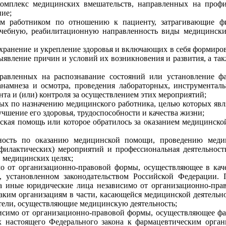
комплекс медицинских вмешательств, направленных на профи
ие;
им работником по отношению к пациенту, затрагивающие фи
лечебную, реабилитационную направленность виды медицински
охранение и укрепление здоровья и включающих в себя формиро
выявление причин и условий их возникновения и развития, а та
правленных на распознавание состояний или установление фа
анамнеза и осмотра, проведения лабораторных, инструментал
та и (или) контроля за осуществлением этих мероприятий;
ых по назначению медицинского работника, целью которых явл
чшение его здоровья, трудоспособности и качества жизни;
нская помощь или которое обратилось за оказанием медицинско
льность по оказанию медицинской помощи, проведению мед
филактических) мероприятий и профессиональная деятельность,
в медицинских целях;
мо от организационно-правовой формы, осуществляющее в каче
, установленном законодательством Российской Федерации.
на иные юридические лица независимо от организационно-пра
аким организациям в части, касающейся медицинской деятельн
ели, осуществляющие медицинскую деятельность;
висимо от организационно-правовой формы, осуществляющее фа
ях настоящего Федерального закона к фармацевтическим орг