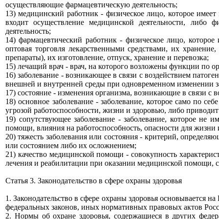
осуществляющие фармацевтическую деятельность;
13) медицинский работник - физическое лицо, которое имеет
входит осуществление медицинской деятельности, либо ф
деятельность;
14) фармацевтический работник - физическое лицо, которое 
оптовая торговля лекарственными средствами, их хранение,
препараты), их изготовление, отпуск, хранение и перевозка;
15) лечащий врач - врач, на которого возложены функции по 
16) заболевание - возникающее в связи с воздействием патог
внешней и внутренней среды при одновременном изменении з
17) состояние - изменения организма, возникающие в связи с
18) основное заболевание - заболевание, которое само по с
угрозой работоспособности, жизни и здоровью, либо приводит
19) сопутствующее заболевание - заболевание, которое не 
помощи, влияния на работоспособность, опасности для жизни и
20) тяжесть заболевания или состояния - критерий, определя
или состоянием либо их осложнением;
21) качество медицинской помощи - совокупность характери
лечения и реабилитации при оказании медицинской помощи, с
Статья 3. Законодательство в сфере охраны здоровья
1. Законодательство в сфере охраны здоровья основывается н
федеральных законов, иных нормативных правовых актов Рос
2. Нормы об охране здоровья, содержащиеся в других феде