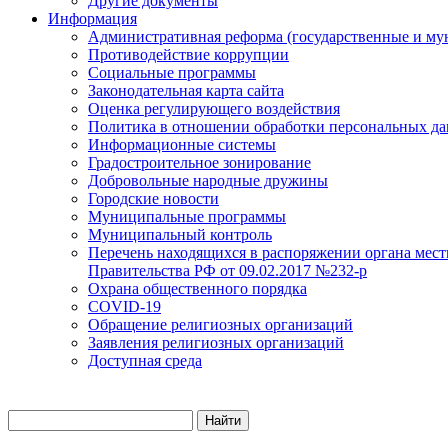
Другие документы
Информация
Административная реформа (государственные и му
Противодействие коррупции
Социальные программы
Законодательная карта сайта
Оценка регулирующего воздействия
Политика в отношении обработки персональных д
Информационные системы
Градостроительное зонирование
Добровольные народные дружины
Городские новости
Муниципальные программы
Муниципальный контроль
Перечень находящихся в распоряжении органа мест
Правительства РФ от 09.02.2017 №232-р
Охрана общественного порядка
COVID-19
Обращение религиозных организаций
Заявления религиозных организаций
Доступная среда
Найти