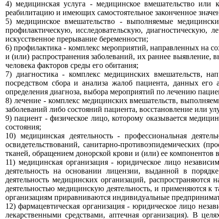
4) медицинская услуга - медицинское вмешательство или 
реабилитацию и имеющих самостоятельное законченное значен
5) медицинское вмешательство - выполняемые медицинск
профилактическую, исследовательскую, диагностическую, 
искусственное прерывание беременности;
6) профилактика - комплекс мероприятий, направленных на с
и (или) распространения заболеваний, их раннее выявление, 
человека факторов среды его обитания;
7) диагностика - комплекс медицинских вмешательств, на
посредством сбора и анализа жалоб пациента, данных его 
определения диагноза, выбора мероприятий по лечению пациен
8) лечение - комплекс медицинских вмешательств, выполняем
заболеваний либо состояний пациента, восстановление или улу
9) пациент - физическое лицо, которому оказывается медици
состояния;
10) медицинская деятельность - профессиональная деяте
освидетельствований, санитарно-противоэпидемических (про
тканей, обращением донорской крови и (или) ее компонентов 
11) медицинская организация - юридическое лицо независи
деятельность на основании лицензии, выданной в порядке
деятельность медицинских организаций, распространяются 
деятельностью медицинскую деятельность, и применяются к т
организациям приравниваются индивидуальные предпринимат
12) фармацевтическая организация - юридическое лицо неза
лекарственными средствами, аптечная организация). В цел