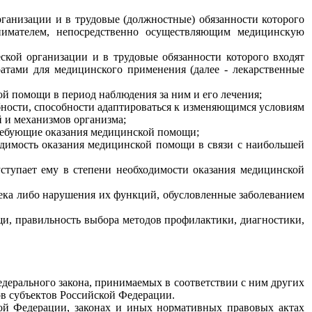
рганизации и в трудовые (должностные) обязанности которого
инимателем, непосредственно осуществляющим медицинскую
еской организации и в трудовые обязанности которого входят
ратами для медицинского применения (далее - лекарственные
ой помощи в период наблюдения за ним и его лечения;
обности, способности адаптироваться к изменяющимся условиям
 и механизмов организма;
 требующие оказания медицинской помощи;
ходимость оказания медицинской помощи в связи с наибольшей
уступает ему в степени необходимости оказания медицинской
овека либо нарушения их функций, обусловленные заболеванием
и, правильность выбора методов профилактики, диагностики,
едерального закона, принимаемых в соответствии с ним других
в субъектов Российской Федерации.
кой Федерации, законах и иных нормативных правовых актах