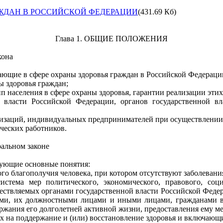
АЖДАН В РОССИЙСКОЙ ФЕДЕРАЦИИ
(431.69 Кб)
Глава 1. ОБЩИЕ ПОЛОЖЕНИЯ
кона
щие в сфере охраны здоровья граждан в Российской Федерации (д
ы здоровья граждан;
пп населения в сфере охраны здоровья, гарантии реализации этих
й власти Российской Федерации, органов государственной в
низаций, индивидуальных предпринимателей при осуществлении 
ческих работников.
ральном законе
дующие основные понятия:
ого благополучия человека, при котором отсутствуют заболевани
система мер политического, экономического, правового, соц
ществляемых органами государственной власти Российской Федер
ями, их должностными лицами и иными лицами, гражданами в
держания его долголетней активной жизни, предоставления ему 
х на поддержание и (или) восстановление здоровья и включающи