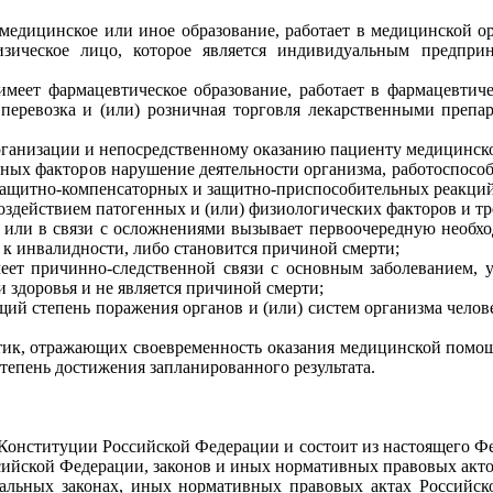
 медицинское или иное образование, работает в медицинской о
изическое лицо, которое является индивидуальным предпр
имеет фармацевтическое образование, работает в фармацевтич
 перевозка и (или) розничная торговля лекарственными препа
организации и непосредственному оказанию пациенту медицинск
енных факторов нарушение деятельности организма, работоспос
ащитно-компенсаторных и защитно-приспособительных реакций
 воздействием патогенных и (или) физиологических факторов и
ебе или в связи с осложнениями вызывает первоочередную необ
 к инвалидности, либо становится причиной смерти;
имеет причинно-следственной связи с основным заболеванием, 
 здоровья и не является причиной смерти;
ющий степень поражения органов и (или) систем организма чел
стик, отражающих своевременность оказания медицинской помощ
тепень достижения запланированного результата.
а Конституции Российской Федерации и состоит из настоящего Ф
сийской Федерации, законов и иных нормативных правовых акто
ральных законах, иных нормативных правовых актах Российс