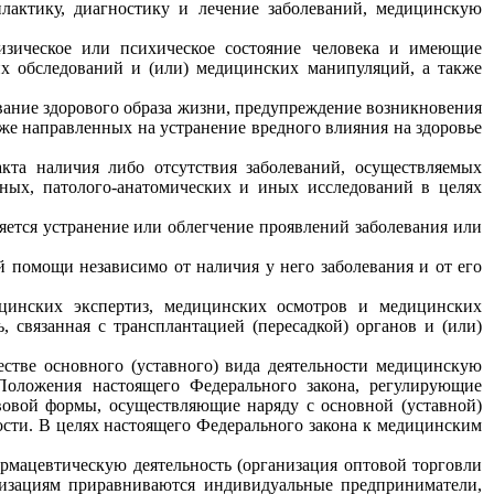
лактику, диагностику и лечение заболеваний, медицинскую
зическое или психическое состояние человека и имеющие
х обследований и (или) медицинских манипуляций, а также
вание здорового образа жизни, предупреждение возникновения
кже направленных на устранение вредного влияния на здоровье
кта наличия либо отсутствия заболеваний, осуществляемых
ьных, патолого-анатомических и иных исследований в целях
яется устранение или облегчение проявлений заболевания или
й помощи независимо от наличия у него заболевания и от его
ицинских экспертиз, медицинских осмотров и медицинских
 связанная с трансплантацией (пересадкой) органов и (или)
стве основного (уставного) вида деятельности медицинскую
 Положения настоящего Федерального закона, регулирующие
вовой формы, осуществляющие наряду с основной (уставной)
ости. В целях настоящего Федерального закона к медицинским
рмацевтическую деятельность (организация оптовой торговли
анизациям приравниваются индивидуальные предприниматели,