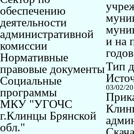
учреж
обеспечению
муни
деятельности
муниц
административной
и на 
комиссии
годов
Нормативные
Тип 
правовые документы
Исто
Социальные
03/02/2
программы
Прика
МКУ "УГОЧС
Клин
г.Клинцы Брянской
админ
обл."
Скача