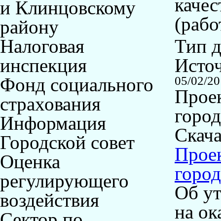
качес
и Клинцовскому
(рабо
району
Налоговая
Тип 
инспекция
Исто
Фонд социального
05/02/2
Прое
страхования
горо
Информация
Скача
Городской совет
Прое
Оценка
горо
регулирующего
Об у
воздействия
на о
Сектор по