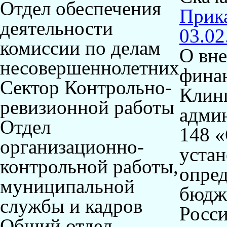
Отдел обеспечения
Прика
деятельности
03.02
комиссии по делам
О вне
несовершеннолетних
фина
Сектор Контрольно-
Клин
ревизионной работы
админ
Отдел
148 «
организационно-
устан
контрольной работы,
опре
муниципальной
бюдж
службы и кадров
Росси
Общий отдел