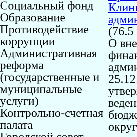
Социальный фонд
Клин
Образование
админ
Противодействие
(76.5
коррупции
О вне
Административная
фина
реформа
адми
(государственные и
25.12
муниципальные
утвер
услуги)
веде
Контрольно-счетная
бюдже
палата
окру
Городской совет