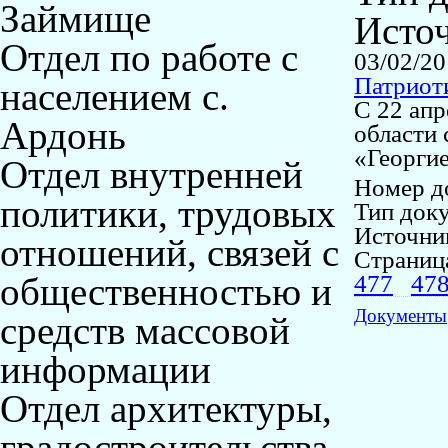
Займище
Исто
Отдел по работе с
03/02/2
Патриоти
населением с.
С 22 апр
Ардонь
области 
«Георгие
Отдел внутренней
Номер д
политики, трудовых
Тип док
Источни
отношений, связей с
Страниц
общественностью и
477
47
Документы
средств массовой
информации
Отдел архитектуры,
градостроительства