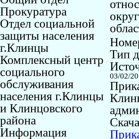
относ
Прокуратура
округ
Отдел социальной
облас
защиты населения
Номер
г.Клинцы
Тип 
Комплексный центр
Исто
социального
03/02/2
обслуживания
Прика
населения г.Клинцы
Клин
и Клинцовского
админ
района
Скача
Информация
Прика