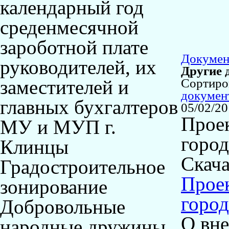
календарный год
среденмесячной
зароботной плате
Докуме
руководителей, их
Другие 
заместителей и
Сортир
докумен
главных бухгалтеров
05/02/2
Прое
МУ и МУП г.
горо
Клинцы
Скача
Градостроительное
Прое
зонирование
горо
Добровольные
О вне
народные дружины