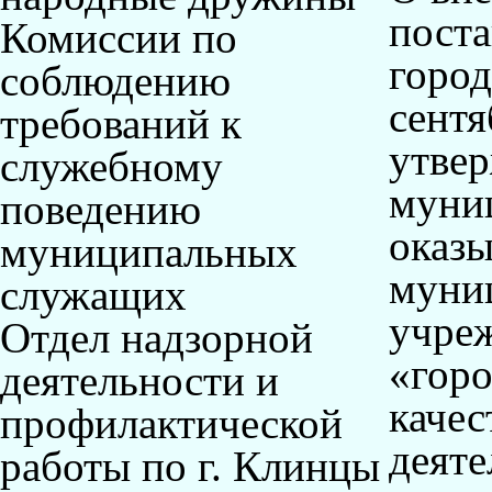
пост
Комиссии по
город
соблюдению
сентя
требований к
утве
служебному
муниц
поведению
оказ
муниципальных
муни
служащих
учреж
Отдел надзорной
«горо
деятельности и
качес
профилактической
деяте
работы по г. Клинцы