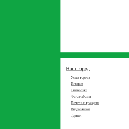
Наш город
Устав города
История
Символика
Фотоальбомы
Почетные граждане
Видеоальбом
Туризм