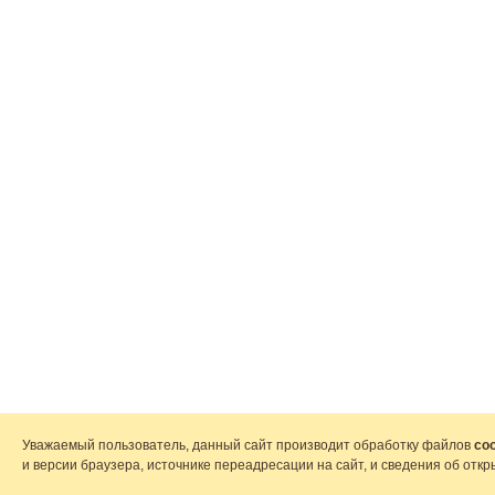
Уважаемый пользователь, данный сайт производит обработку файлов
coo
и версии браузера, источнике переадресации на сайт, и сведения об от