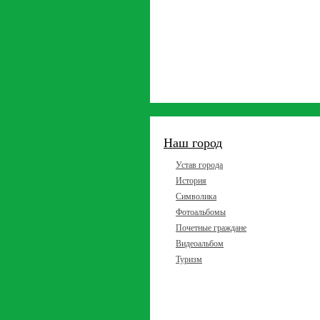
Наш город
Устав города
История
Символика
Фотоальбомы
Почетные граждане
Видеоальбом
Туризм