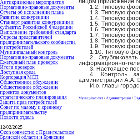
лицом (приложение №
Антикризисные мероприятия
1.2. Типовую фор
Нормативно-правовые документы
1.3. Типовую фор
Отчеты об исполнении плана
Развитие конкуренции
1.4. Типовую фор
Стандарт развития конкуренции в
1.5. Типовую фор
субъектах Российской Федерации
1.6. Типовую фор
Выполнение требований стандарта
1.7. Типовую фор
Опросы представителей
1.8. Типовую фор
предпринимательского сообщества
1.9. Типовую фор
и потребителей
1.10. Типовую фо
Муниципальный контроль
2. Опубликоват
Нормативно-правовые документы
Ежегодный план проверок
информационно-теле
Итоги проверок
3. Настоящее пос
Доступная среда
4. Контроль за
Корпорация МСП
администрации А.А. Б
Общественное обсуждение
И.о. главы г
Общественное обсуждение
проектов документов
стратегического планирования
Муниципалитет
/
Администрация
/
Отд
Защита прав потребителей
Совет по малому и среднему
предпринимательству
Новости отдела
12/02/2025
Ozon совместно с Правительством
Брянской области и Брянским