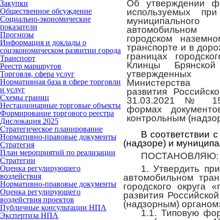
Об утверждении ф
Закупки
Общественное обсуждение
используемых при
Социально-экономические
муниципального
показатели
автомобильном
Прогнозы
городском наземно
Информация и доклады о
транспорте и в доро
соцэкономическом развитии города
границах городског
Транспорт
Клинцы Брянской
Реестр маршрутов
утвержденны
Торговля, сфера услуг
Нормативная база в сфере торговли
Министерства э
и услуг
развития Российск
Схемы границ
31.03.2021 № 1
Нестационарные торговые объекты
формах документо
Формирование торгового реестра
контрольным (надзо
Дислокация 2025
Стратегическое планирование
В соответствии с
Нормативно-правовые документы
(надзоре) и муницип
Стратегия
План мероприятий по реализации
ПОСТАНОВЛЯЮ:
Стратегии
1. Утвердить пр
Оценка регулирующего
воздействия
автомобильном тран
Нормативно-правовые документы
городского округа 
Оценка регулирующего
развития Российско
воздействия проектов
(надзорным) органом
Публичные консультации НПА
1.1. Типовую фо
Экспертиза НПА