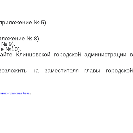
(приложение № 5).
иложение № 8).
 № 9).
ие №10).
айте Клинцовской городской администрации в
.
озложить на заместителя главы городской
ивно-правовая база
/