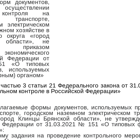
орм документов,
 осуществлении
 контроля на
 транспорте,
м электрическом
жном хозяйстве в
о округа «город
 области», не
х приказом
кономического
ой Федерации от
51 «О типовых
в, используемых
рным) органом»
 частью 3 статьи 21 Федерального закона от 31
альном контроле в Российской Федерации»
илагаемые формы документов, используемых п
спорте, городском наземном электрическом т
«город Клинцы Брянской области», не утверж
й Федерации от 31.03.2021 № 151 «О типовых 
»:
рму задания на проведение контрольного меро