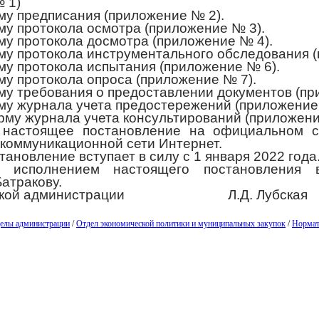
 1)
му предписания (приложение № 2).
му протокола осмотра (приложение № 3).
му протокола досмотра (приложение № 4).
му протокола инструментального обследования 
му протокола испытания (приложение № 6).
му протокола опроса (приложение № 7).
му требования о предоставлении документов (пр
му журнала учета предостережений (приложение
рму журнала учета консультирований (приложен
ь настоящее постановление на официальном с
коммуникационной сети Интернет.
тановление вступает в силу с 1 января 2022 года
 исполнением настоящего постановления в
атракову.
ородской администрации Л.Д. Лубская
елы администрации
/
Отдел экономической политики и муниципальных закупок
/
Нормат