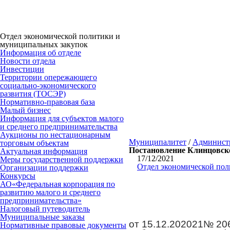
Отдел экономической политики и
муниципальных закупок
Информация об отделе
Новости отдела
Инвестиции
Территории опережающего
социально-экономического
развития (ТОСЭР)
Нормативно-правовая база
Малый бизнес
Информация для субъектов малого
и среднего предпринимательства
Аукционы по нестационарным
Муниципалитет
/
Админист
торговым объектам
Постановление Клинцовско
Актуальная информация
17/12/2021
Меры государственной поддержки
Отдел экономической пол
Организации поддержки
Конкурсы
АО«Федеральная корпорация по
развитию малого и среднего
предпринимательства»
Налоговый путеводитель
Муниципальные заказы
от 15.12.202021№ 20
Нормативные правовые документы