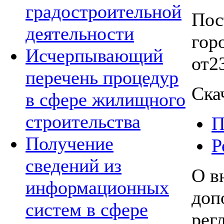
градостроительной
Пос
деятельности
гор
Исчерпывающий
от2
перечень процедур
Ска
в сфере жилищного
строительства
П
Получение
Р
сведений из
О в
информационных
доп
систем в сфере
рег