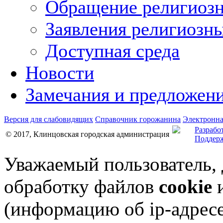
Обращение религиозн
Заявления религиозн
Доступная среда
Новости
Замечания и предложен
Версия для слабовидящих
Справочник горожанина
Электронна
Разрабо
© 2017, Клинцовская городская администрация
Поддерж
Уважаемый пользователь,
обработку файлов
cookie
и
(информацию об
ip-адрес