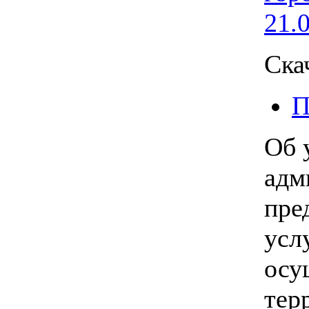
21.
Ска
П
Об 
адм
пре
усл
осу
тер