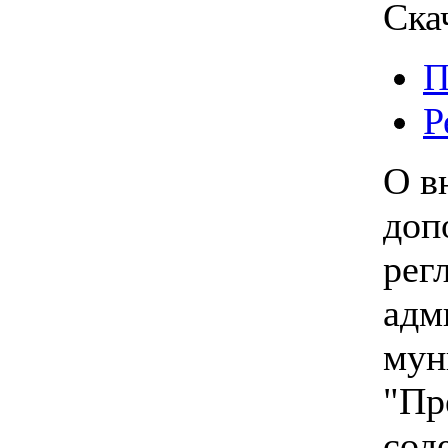
Ска
П
Р
О в
доп
рег
адм
мун
"Пр
сод