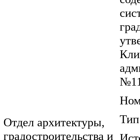
сис
гра
утв
Кли
адм
№11
Ном
Тип
Отдел архитектуры,
градостроительства и
Ист