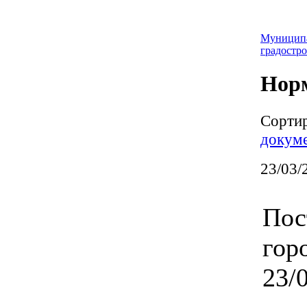
Муницип
градостро
Нор
Сорти
докум
23/03/
Пос
гор
23/