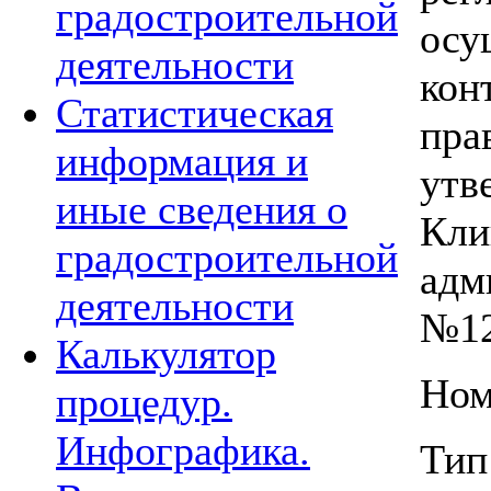
градостроительной
осу
деятельности
кон
Статистическая
пра
информация и
утв
иные сведения о
Кли
градостроительной
адм
деятельности
№1
Калькулятор
Ном
процедур.
Инфографика.
Тип