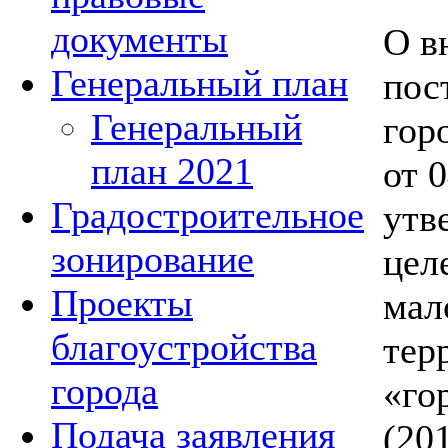
документы
О в
Генеральный план
пос
Генеральный
гор
план 2021
от 
Градостроительное
утв
зонирование
цел
Проекты
мал
благоустройства
тер
города
«го
Подача заявления
(20