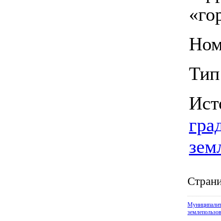
«го
Ном
Тип
Ист
гра
зем
Страни
Муниципалит
землепользо