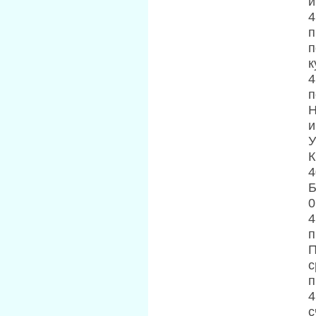
и
4
п
п
к
4
п
Н
и
У
К
4
Б
0
4
п
П
с
п
4
с