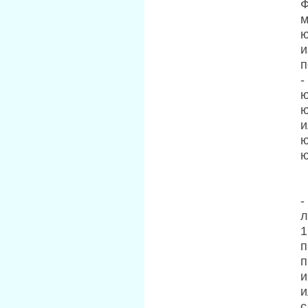
Ф
м
ю
и
п
-
ю
ю
и
ю
ю
-
л
1
п
п
и
и
с