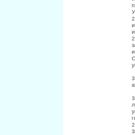
п
У
2
и
и
2
з
и
О
у
3
а
3
л
у
г
2
3