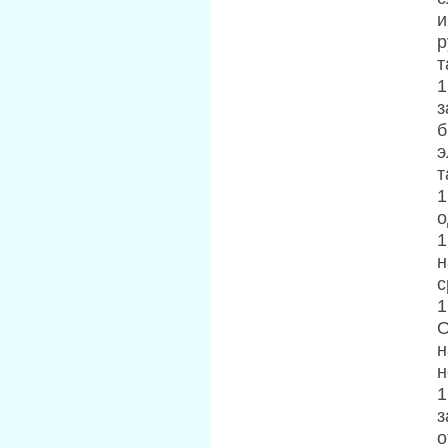
и
р
т
1
з
б
э
т
1
о
1
н
с
1
О
н
н
1
з
о