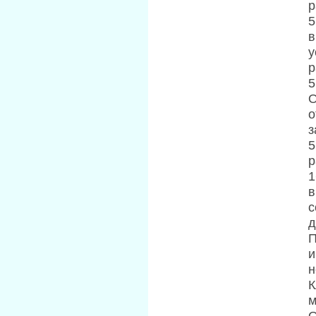
р
5
в
у
р
5
О
о
з
5
р
1
в
с
д
П
и
н
К
м
О