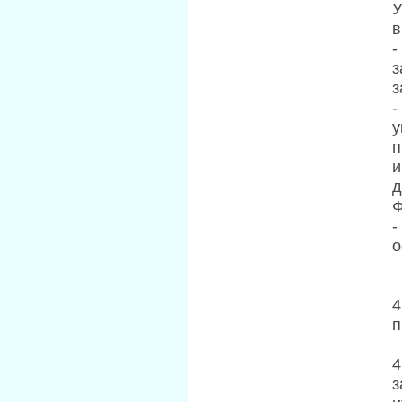
У
в
-
з
з
-
у
п
и
д
Ф
-
о
4
п
4
з