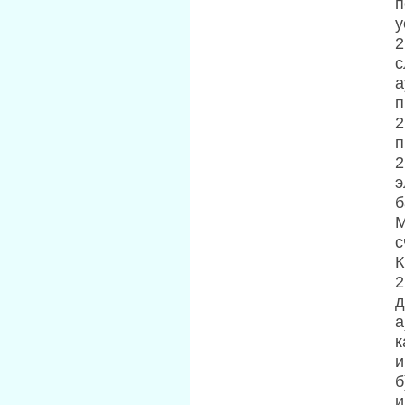
п
у
2
с
а
п
2
п
2
э
б
М
с
К
2
д
а
к
и
б
и