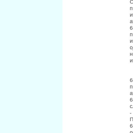
О
п
и
а
6
п
и
о
н
и
6
п
а
6
с
-
П
6
о