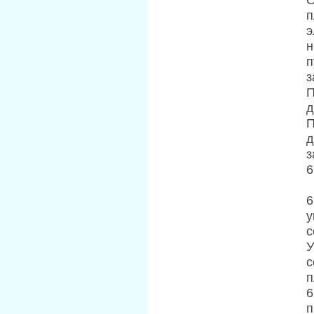
п
э
н
п
з
П
д
П
д
з
6
6
у
с
У
с
п
6
п