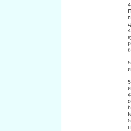
4
П
п
д
4
к
р
в
5
и
5
и
Ф
о
h
t
5
п