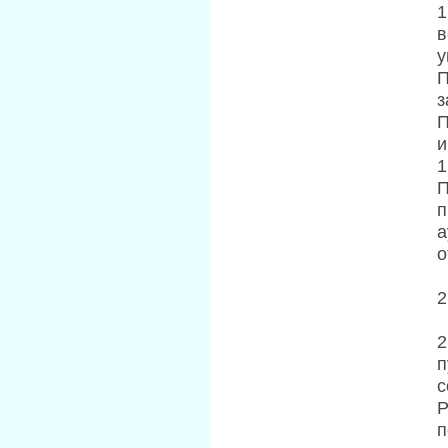
1
в
у
П
з
П
и
1
П
п
а
о
2
2
п
с
Р
п