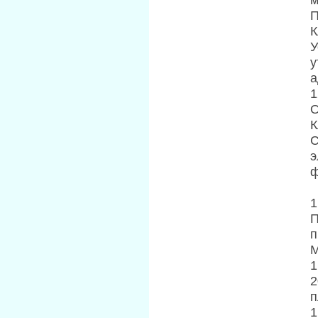
П
К
У
у
а
1
О
К
С
э
ф
1
П
п
М
1
2
п
1