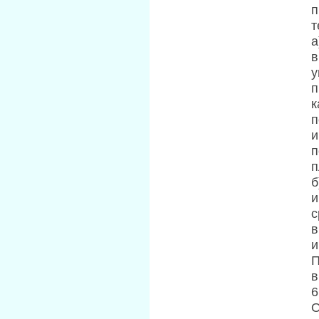
п
т
а
в
у
п
к
п
и
п
п
б
и
с
в
и
П
в
6
О