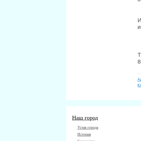
И
и
Т
8
А
К
Наш город
Устав города
История