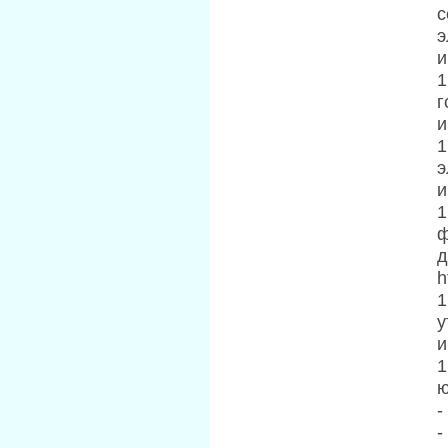
с
э
и
1
г
и
1
э
и
1
ф
д
h
1
у
и
1
ю
-
-