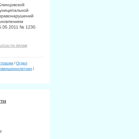
Клинцовской
муниципальной
 правонарушений
ановлением
5.05.2011 № 1230.
иссии по делам
страции
/
Отдел
совершеннолетних
/
сти
ы