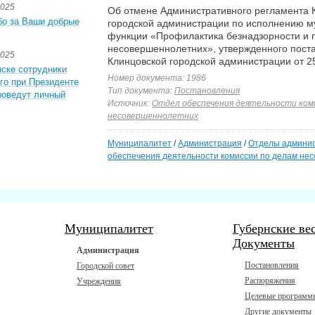
2025
Об отмене Административного регламента 
бо за Ваши добрые
городской администрации по исполнению 
функции «Профилактика безнадзорности и
несовершеннолетних», утвержденного пост
2025
Клинцовской городской администрации от 2
ске сотрудники
Номер документа: 1986
го при Президенте
Тип документа:
Постановления
роведут личный
Источник:
Отдел обеспечения деятельности ком
несовершеннолетних
Муниципалитет
/
Администрация
/
Отделы админи
обеспечения деятельности комиссии по делам не
Муниципалитет
Губернские ве
Документы
Администрация
Постановления
Городской совет
Распоряжения
Учреждения
Целевые программ
Другие документы