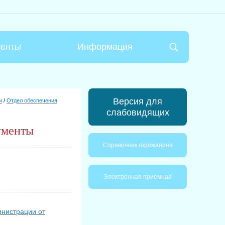
менты
Информация
Версия для
и
/
Отдел обеспечения
слабовидящих
ументы
Справочник горожанина
Электронная приемная
инистрации от