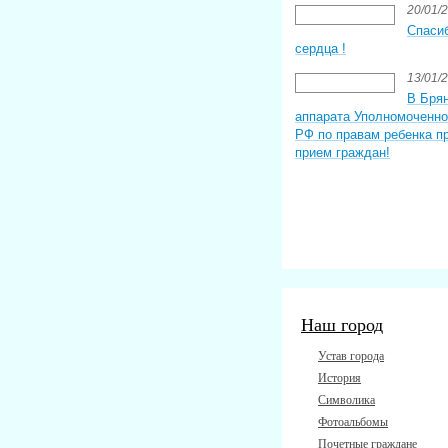
20/01/
Спаси
сердца !
13/01/
В Брян
аппарата Уполномоченно
РФ по правам ребенка п
прием граждан!
Наш город
Устав города
История
Символика
Фотоальбомы
Почетные граждане