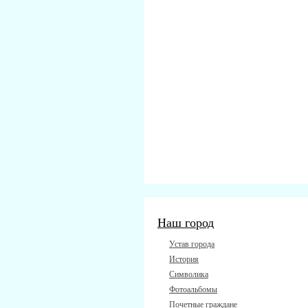
Наш город
Устав города
История
Символика
Фотоальбомы
Почетные граждане