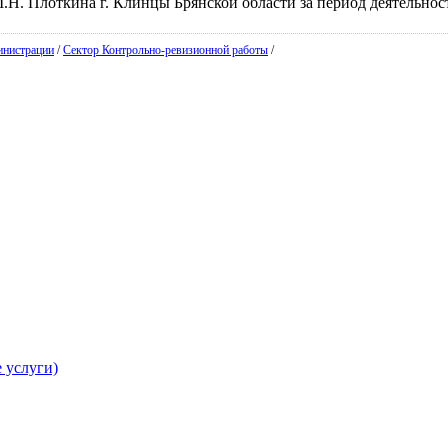
Н. Плоткина г. Клинцы Брянской области за период деятельности
инистрации
/
Сектор Контрольно-ревизионной работы
/
 услуги)