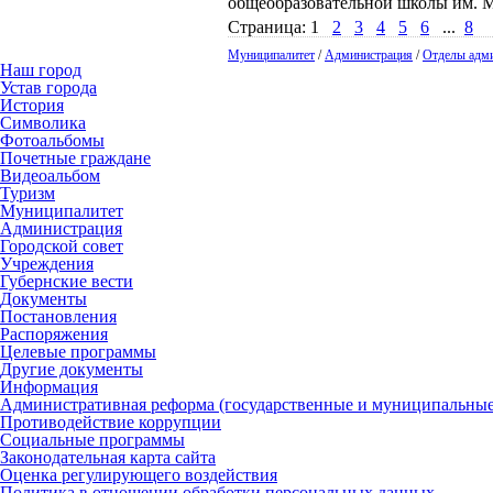
общеобразовательной школы им. М.
Страница:
1
2
3
4
5
6
...
8
Муниципалитет
/
Администрация
/
Отделы адм
Наш город
Устав города
История
Символика
Фотоальбомы
Почетные граждане
Видеоальбом
Туризм
Муниципалитет
Администрация
Городской совет
Учреждения
Губернские вести
Документы
Постановления
Распоряжения
Целевые программы
Другие документы
Информация
Административная реформа (государственные и муниципальные
Противодействие коррупции
Социальные программы
Законодательная карта сайта
Оценка регулирующего воздействия
Политика в отношении обработки персональных данных