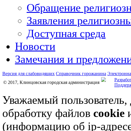
Обращение религиозн
Заявления религиозн
Доступная среда
Новости
Замечания и предложен
Версия для слабовидящих
Справочник горожанина
Электронна
Разрабо
© 2017, Клинцовская городская администрация
Поддерж
Уважаемый пользователь,
обработку файлов
cookie
и
(информацию об
ip-адрес