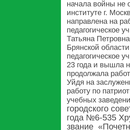
начала войны не 
институте г. Моск
направлена на раб
педагогическое у
Татьяна Петровна
Брянской области
педагогическое у
23 года и вышла н
продолжала работ
Уйдя на заслужен
работу по патрио
учебных заведени
городского сове
года №6-535 Хр
звание «Почетн