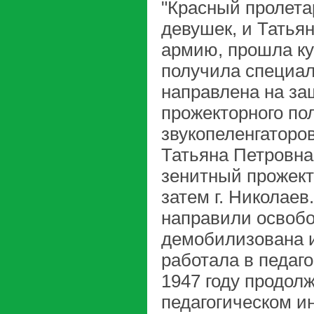
"Красный пролета
девушек, и Татья
армию, прошла ку
получила специал
направлена на за
прожекторного по
звукопеленгаторо
Татьяна Петровна
зенитный прожект
затем г. Николаев
направили освобо
демобилизована из
работала в педаг
1947 году продол
педагогическом ин