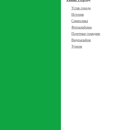
Устав города
История
Символика
Фотоальбомы
Почетные граждане
Видеоальбом
Туризм