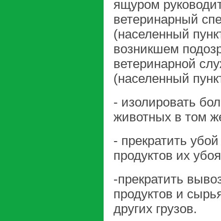
ящуром руководит
ветеринарный сп
(населенный пунк
возникшем подозр
ветеринарной слу
(населенный пункт
- изолировать бо
животных в том ж
- прекратить убо
продуктов их убоя
-прекратить выво
продуктов и сырь
других грузов.