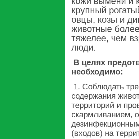
кожи вымени и 
крупный рогаты
овцы, козы и д
животные более
тяжелее, чем в
люди.
В целях предот
необходимо:
1. Соблюдать тре
содержания живот
территорий и про
скармливанием, о
дезинфекционным
(входов) на терри