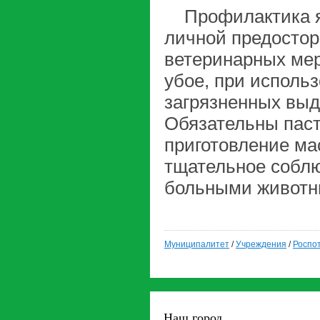
Профилактика ящ
личной предостор
ветеринарных мер
убое, при исполь
загрязненных вы
Обязательны паст
приготовление ма
тщательное соблю
больными животны
Муниципалитет
/
Учреждения
/
Роспо
Наш город