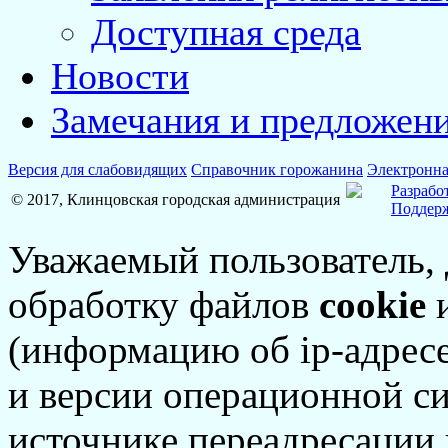
Доступная среда
Новости
Замечания и предложен
Версия для слабовидящих
Справочник горожанина
Электронна
Разрабо
© 2017, Клинцовская городская администрация
Поддерж
Уважаемый пользователь,
обработку файлов
cookie
и
(информацию об
ip-адрес
и версии операционной си
источнике переадресации н