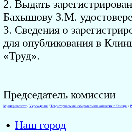
2. Выдать зарегистрирова
Бахышову З.М. удостовере
3. Сведения о зарегистрир
для опубликования в Клин
«Труд».
Председатель коми
Муниципалитет
/
Учреждения
/
Территориальная избирательная комиссия г.Клинцы
/
Р
Наш город