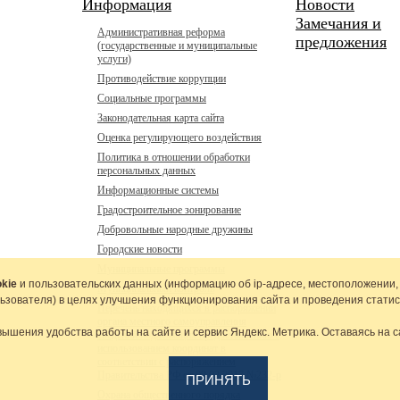
Информация
Новости
Замечания и
Административная реформа
предложения
(государственные и муниципальные
услуги)
Противодействие коррупции
Социальные программы
Законодательная карта сайта
Оценка регулирующего воздействия
Политика в отношении обработки
персональных данных
Информационные системы
Градостроительное зонирование
Добровольные народные дружины
Городские новости
Муниципальные программы
kie
и пользовательских данных (информацию об
ip-адресе
, местоположении,
Муниципальный контроль
льзователя) в целях улучшения функционирования сайта и проведения статис
Перечень находящихся в распоряжении
органа местного самоуправления
вышения удобства работы на сайте и сервис Яндекс. Метрика. Оставаясь на с
сведений подлежащих предоставлению с
использованием координат в
соответствии с распоряжением
Правительства РФ от 09.02.2017 №232-р
ПРИНЯТЬ
Охрана общественного порядка