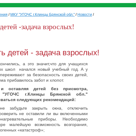
ения
/
МКУ "УГОЧС г.Клинцы Брянской обл."
/
Новости
/
детей -задача взрослых!
ь детей - задача взрослых!
ончились, а это значит,что для учащихся
х школ начался новый учебный год. А у
переживают за безопасность своих детей,
ма прибавилось забот и хлопот.
и оставляя детей без присмотра,
 "УГОЧС г.Клинцы Брянской обл."
иваться следующих рекомендаций:
е забудьте закрыть окна, отключить
роверить не оставили ли вы включенными
онагревательные приборы. Необходимо
ире малейшую возможность возгорания,
ногенных «катастроф»;