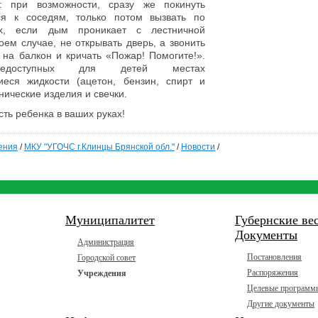
: при возможности, сразу же покинуть
ся к соседям, только потом вызвать по
х, если дым проникает с лестничной
оем случае, не открывать дверь, а звонить
на балкон и кричать «Пожар! Помогите!».
доступных для детей местах
еся жидкости (ацетон, бензин, спирт и
хнические изделия и свечки.
ть ребенка в ваших руках!
ения
/
МКУ "УГОЧС г.Клинцы Брянской обл."
/
Новости
/
Муниципалитет
Губернские ве
Документы
Администрация
Постановления
Городской совет
Распоряжения
Учреждения
Целевые программ
Другие документы