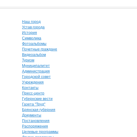
Наш город
Устав города
История
Символика
Фотоальбомы
Почетные граждане
Видеоальбом
Туризм
Муниципалитет
Администрация
Городской совет
Учреждения
Контакты
Пресс-центр
Губернские вести
Газета "Труд"
Брянская губерния
Документы
Постановления
Распоряжения
Целевые программы