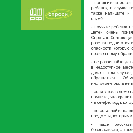
- напишите и оставь
ребенок, в случае н
также напишите и 
служб;
- научите ребенка п
Детей очень привл
Спрятать болтающиес
розетки недостаточн
опасности, которую 
правильному обраще
- не разрешайте детя
в недоступное мест
даже в том случае,
обращаться. Объ
инструментом, а не 
- если у вас в доме 
помните, что хранит
- в сейфе, код к кот
- не оставляйте на 
предметы, которыми 
- чаще рассказы
безопасности, а такж