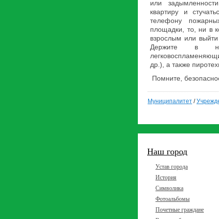
или задымленности
квартиру и стучать
телефону пожарны
площадки, то, ни в к
взрослым или выйти 
Держите в не
легковоспламеняющи
др.), а также пироте
Помните, безопаснос
Муниципалитет
/
Учрежд
Наш город
Устав города
История
Символика
Фотоальбомы
Почетные граждане