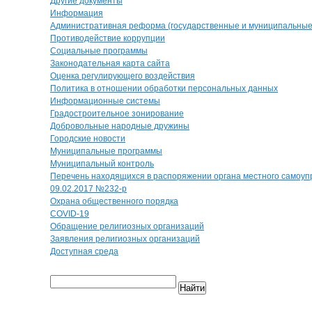
Другие документы
Информация
Административная реформа (государственные и муниципальные 
Противодействие коррупции
Социальные программы
Законодательная карта сайта
Оценка регулирующего воздействия
Политика в отношении обработки персональных данных
Информационные системы
Градостроительное зонирование
Добровольные народные дружины
Городские новости
Муниципальные программы
Муниципальный контроль
Перечень находящихся в распоряжении органа местного самоуп
09.02.2017 №232-р
Охрана общественного порядка
COVID-19
Обращение религиозных организаций
Заявления религиозных организаций
Доступная среда
Найти