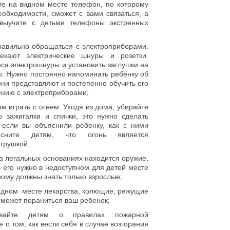
те на видном месте телефон, по которому
еобходимости, сможет с вами связаться, а
выучите с детьми телефоны экстренных
равильно обращаться с электроприборами.
екают электрические шнуры и розетки.
я электрошнуры и установить заглушки на
о. Нужно постоянно напоминать ребёнку об
они представляют и постепенно обучить его
нию с электроприборами;
м играть с огнем. Уходя из дома, убирайте
о зажигалки и спички, это нужно сделать
 если вы объяснили ребенку, как с ними
ясните детям, что огонь является
игрушкой;
на легальных основаниях находится оружие,
ь его нужно в недоступном для детей месте
орому должны знать только взрослые;
видном месте лекарства, колющие, режущие
может пораниться ваш ребенок;
вайте детям о правилах пожарной
е о том, как вести себя в случае возгорания