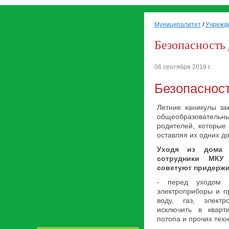
Муниципалитет
/
Учрежд
Безопасность 
06 сентября 2019 г.
Безопасност
Летние каникулы зак
общеобразовательны
родителей, которые 
оставляя их одних до
Уходя из дома 
сотрудники МКУ
советуют придерж
- перед уходом н
электроприборы и п
воду, газ, электр
исключить в кварт
потопа и прочих тех