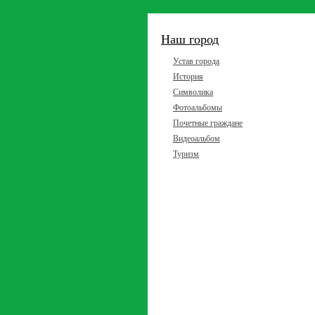
Наш город
Устав города
История
Символика
Фотоальбомы
Почетные граждане
Видеоальбом
Туризм