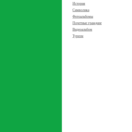
История
Символика
Фотоальбомы
Почетные граждане
Видеоальбом
Туризм