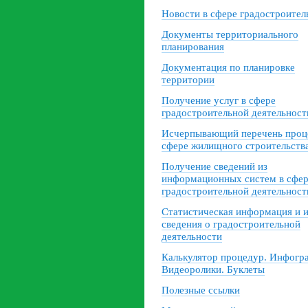
Новости в сфере градостроител
Документы территориального
планирования
Документация по планировке
территории
Получение услуг в сфере
градостроительной деятельност
Исчерпывающий перечень проц
сфере жилищного строительств
Получение сведений из
информационных систем в сфе
градостроительной деятельност
Статистическая информация и 
сведения о градостроительной
деятельности
Калькулятор процедур. Инфогр
Видеоролики. Буклеты
Полезные ссылки