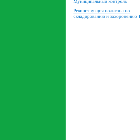
Муниципальный контроль
Реконструкция полигона по
складированию и захоронению