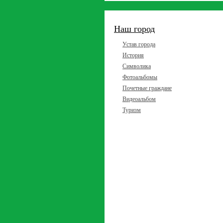
Наш город
Устав города
История
Символика
Фотоальбомы
Почетные граждане
Видеоальбом
Туризм