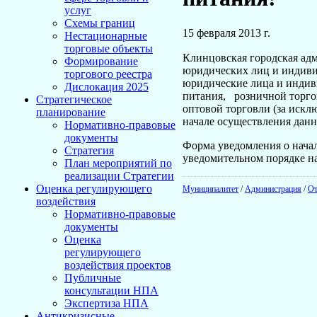
услуг
Схемы границ
15 февраля 2013 г.
Нестационарные
торговые объекты
Клинцовская городская адми
Формирование
юридических лиц и индиви
торгового реестра
юридические лица и индив
Дислокация 2025
питания, розничной торгов
Стратегическое
оптовой торговли (за искл
планирование
начале осуществления дан
Нормативно-правовые
документы
Форма уведомления о начал
Стратегия
уведомительном порядке н
План мероприятий по
реализации Стратегии
Оценка регулирующего
Муниципалитет
/
Администрация
/
От
воздействия
Нормативно-правовые
документы
Оценка
регулирующего
воздействия проектов
Публичные
консультации НПА
Экспертиза НПА
Антикризисные