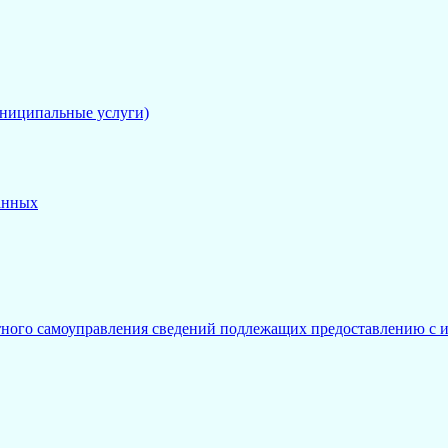
униципальные услуги)
анных
тного самоуправления сведений подлежащих предоставлению с и