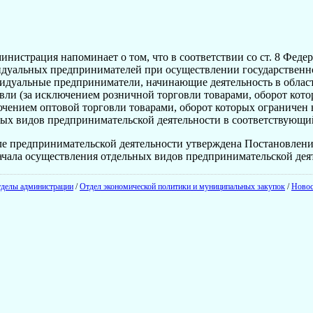
нистрация напоминает о том, что в соответствии со ст. 8 Федер
дуальных предпринимателей при осуществлении государственно
идуальные предприниматели, начинающие деятельность в област
ли (за исключением розничной торговли товарами, оборот кото
ючением оптовой торговли товарами, оборот которых ограничен 
ных видов предпринимательской деятельности в соответствующи
е предпринимательской деятельности утверждена Постановление
ачала осуществления отдельных видов предпринимательской дея
делы администрации
/
Отдел экономической политики и муниципальных закупок
/
Новос