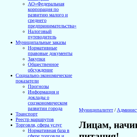
АО«Федеральная
корпорация по
развитию малого и
среднего
предпринимательства»
Налоговый
путеводитель
Муниципальные заказы
Нормативные
правовые документы
Закупки
Общественное
обсуждение
Социально-экономические
показатели
Прогнозы
Информация и
доклады о
соцэкономическом
развитии города
Муниципалитет
/
Админис
Транспорт
Реестр маршрутов
Лицам, начи
Торговля, сфера услуг
Нормативная база в
питания!
сфере торговли и