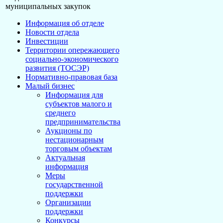
муниципальных закупок
Информация об отделе
Новости отдела
Инвестиции
Территории опережающего
социально-экономического
развития (ТОСЭР)
Нормативно-правовая база
Малый бизнес
Информация для
субъектов малого и
среднего
предпринимательства
Аукционы по
нестационарным
торговым объектам
Актуальная
информация
Меры
государственной
поддержки
Организации
поддержки
Конкурсы