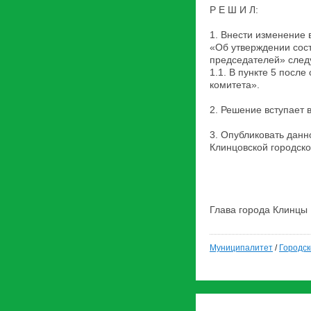
Р Е Ш И Л:
1. Внести изменение 
«Об утверждении сост
председателей» след
1.1. В пункте 5 посл
комитета».
2. Решение вступает 
3. Опубликовать дан
Клинцовской городско
Глава город
Муниципалитет
/
Городск