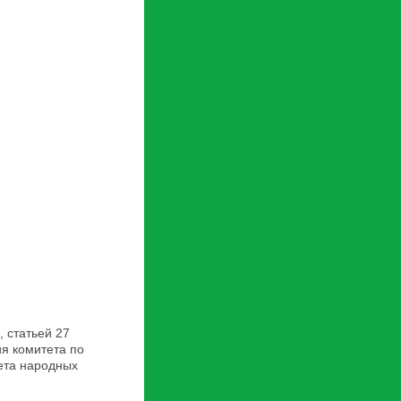
, статьей 27
я комитета по
вета народных