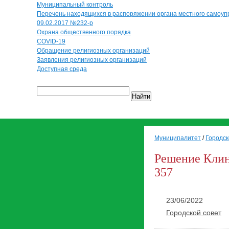
Муниципальный контроль
Перечень находящихся в распоряжении органа местного самоуп
09.02.2017 №232-р
Охрана общественного порядка
COVID-19
Обращение религиозных организаций
Заявления религиозных организаций
Доступная среда
Найти
Муниципалитет
/
Городск
Решение Клинц
357
23/06/2022
Городской совет