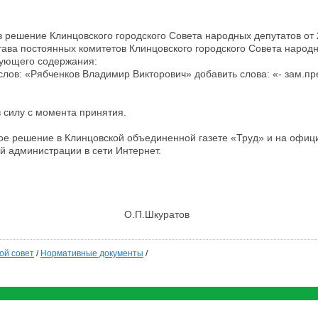
в решение Клинцовского городского Совета народных депутатов от
ава постоянных комитетов Клинцовского городского Совета народн
ующего содержания:
е слов: «Рябченков Владимир Викторович» добавить слова: «- зам.п
в силу с момента принятия.
ное решение в Клинцовской объединенной газете «Труд» и на офиц
й администрации в сети Интернет.
а Клинцы О.П.Шкуратов
ой совет
/
Нормативные документы
/