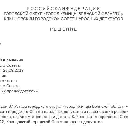
Р О С С И Й С К А Я Ф Е Д Е Р А Ц И Я
ГОРОДСКОЙ ОКРУГ «ГОРОД КЛИНЦЫ БРЯНСКОЙ ОБЛАСТИ»
КЛИНЦОВСКИЙ ГОРОДСКОЙ СОВЕТ НАРОДНЫХ ДЕПУТАТОВ
Р Е Ш Е Н И Е
7
й в решение
ого Совета
т 26.09.2019
нии
омитетов
ого Совета
и их председателей»
тьей 37 Устава городского округа «город Клинцы Брянской области»
ого городского Совета народных депутатов и на основании решени
ения, охране материнства и детства Клинцовского городского Со
022, Клинцовский городской Совет народных депутатов