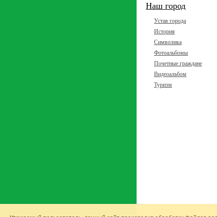
Наш город
Устав города
История
Символика
Фотоальбомы
Почетные граждане
Видеоальбом
Туризм