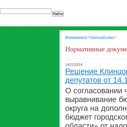
Найти
Муниципалитет
/
Городской совет
/
Нормативные докум
14/11/2014
Решение Клинцов
депутатов от 14.
О согласовании 
выравнивание бю
округа на допол
бюджет городско
области» от нал