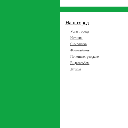
Наш город
Устав города
История
Символика
Фотоальбомы
Почетные граждане
Видеоальбом
Туризм