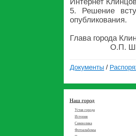
Интернет Клинцов
5. Решение вст
опубликования.
Глава
О.П. Шкур
Документы
/
Распоря
Наш город
Устав города
История
Символика
Фотоальбомы