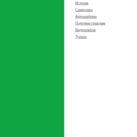
История
Символика
Фотоальбомы
Почетные граждане
Видеоальбом
Туризм