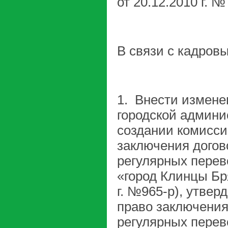
от 20.12.2010 г. №
В связи с кадров
1. Внести измене
городской админис
создании комисси
заключения догов
регулярных перев
«город Клинцы Бря
г. №965-р), утве
право заключения
регулярных перев