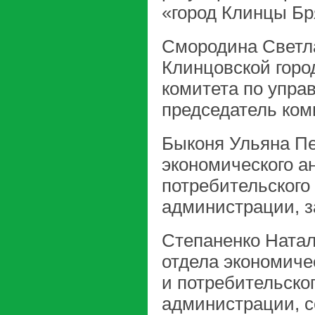
«город Клинцы Бр
Смородина Светла
Клинцовской горо
комитета по упра
председатель ком
Быконя Ульяна Пе
экономического ан
потребительского
администрации, з
Степаненко Натал
отдела экономичес
и потребительско
администрации, с