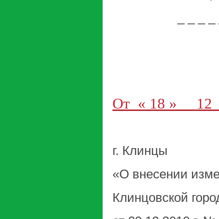
_ _ _ _ _ _ _ _ 
От « 18 »
г. Клинцы
«О внесении изм
Клинцовской горо