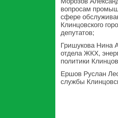
Морозов Александ
вопросам промышл
сфере обслужива
Клинцовского гор
депутато
Гришукова Нина 
отдела ЖКХ, энер
политики Клинцов
Ершов Руслан Лео
службы Клинцовск