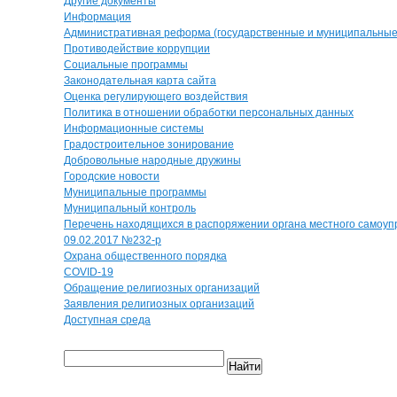
Другие документы
Информация
Административная реформа (государственные и муниципальные 
Противодействие коррупции
Социальные программы
Законодательная карта сайта
Оценка регулирующего воздействия
Политика в отношении обработки персональных данных
Информационные системы
Градостроительное зонирование
Добровольные народные дружины
Городские новости
Муниципальные программы
Муниципальный контроль
Перечень находящихся в распоряжении органа местного самоуп
09.02.2017 №232-р
Охрана общественного порядка
COVID-19
Обращение религиозных организаций
Заявления религиозных организаций
Доступная среда
Найти