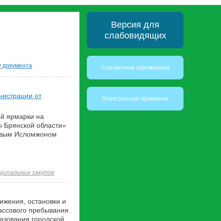
Версия для
слабовидящих
у документа
Справочник горожанина
нистрации от
Электронная приемная
ой ярмарки на
ы Брянской области»
овым Исломжоном
ципальных закупок
ижения, остановки и
массового пребывания
азования городской