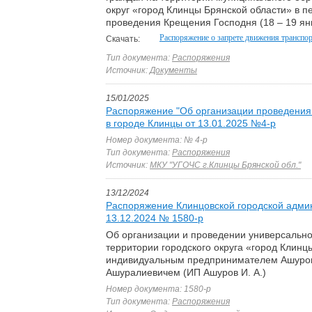
округ «город Клинцы Брянской области» в п
проведения Крещения Господня (18 – 19 ян
Распоряжение о запрете движения транспо
Скачать:
Тип документа:
Распоряжения
Источник:
Документы
15/01/2025
Распоряжение "Об организации проведения
в городе Клинцы от 13.01.2025 №4-р
Номер документа: № 4-р
Тип документа:
Распоряжения
Источник:
МКУ "УГОЧС г.Клинцы Брянской обл."
13/12/2024
Распоряжение Клинцовской городской адми
13.12.2024 № 1580-р
Об организации и проведении универсальн
территории городского округа «город Клинц
индивидуальным предпринимателем Ашур
Ашуралиевичем (ИП Ашуров И. А.)
Номер документа: 1580-р
Тип документа:
Распоряжения