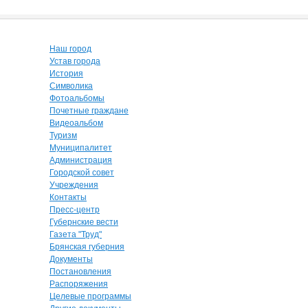
Наш город
Устав города
История
Символика
Фотоальбомы
Почетные граждане
Видеоальбом
Туризм
Муниципалитет
Администрация
Городской совет
Учреждения
Контакты
Пресс-центр
Губернские вести
Газета "Труд"
Брянская губерния
Документы
Постановления
Распоряжения
Целевые программы