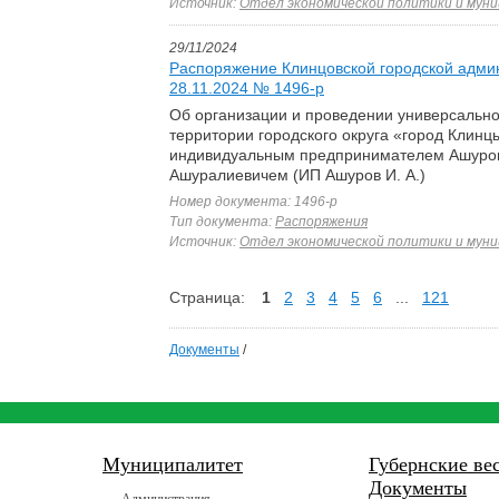
Источник:
Отдел экономической политики и муни
29/11/2024
Распоряжение Клинцовской городской адми
28.11.2024 № 1496-р
Об организации и проведении универсальн
территории городского округа «город Клинц
индивидуальным предпринимателем Ашур
Ашуралиевичем (ИП Ашуров И. А.)
Номер документа: 1496-р
Тип документа:
Распоряжения
Источник:
Отдел экономической политики и муни
Страница:
1
2
3
4
5
6
...
121
Документы
/
Муниципалитет
Губернские ве
Документы