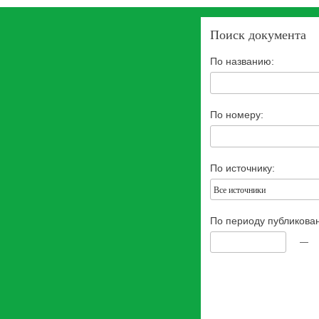
Поиск документа
По названию:
По номеру:
По источнику:
Все источники
По периоду публикова
—