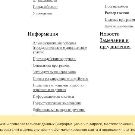
Администрация
Постановления
Городской совет
Распоряжения
Учреждения
Целевые программ
Другие документы
Информация
Новости
Замечания и
Административная реформа
предложения
(государственные и муниципальные
услуги)
Противодействие коррупции
Социальные программы
Законодательная карта сайта
Оценка регулирующего воздействия
Политика в отношении обработки
персональных данных
Информационные системы
Градостроительное зонирование
Добровольные народные дружины
Городские новости
Муниципальные программы
kie
и пользовательских данных (информацию об
ip-адресе
, местоположении,
льзователя) в целях улучшения функционирования сайта и проведения статис
Муниципальный контроль