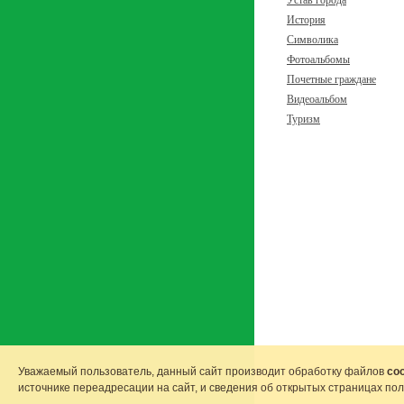
Устав города
История
Символика
Фотоальбомы
Почетные граждане
Видеоальбом
Туризм
Уважаемый пользователь, данный сайт производит обработку файлов
coo
источнике переадресации на сайт, и сведения об открытых страницах по