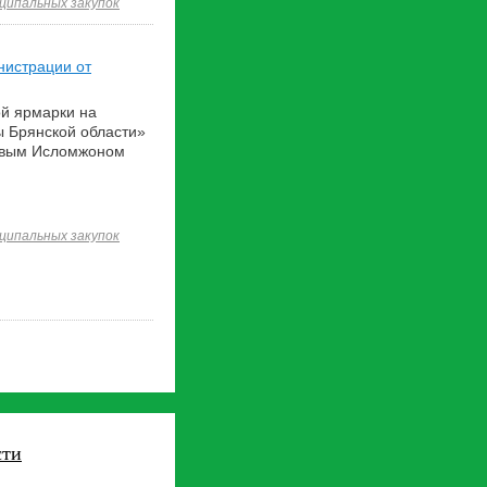
ципальных закупок
нистрации от
ой ярмарки на
ы Брянской области»
овым Исломжоном
ципальных закупок
сти