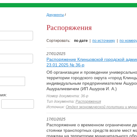
Документы
/
Распоряжения
Сортировать:
по дате
|
по источнику
|
по номер
27/01/2025
Распоряжение Клинцовской городской адми
23.01.2025 № 36-р
Об организации и проведении универсальн
территории городского округа «город Клинц
индивидуальным предпринимателем Ашур
Ашуралиевичем (ИП Ашуров И. А.)
ния:
Номер документа: 36-р
Тип документа:
Распоряжения
Источник:
Отдел экономической политики и муни
17/01/2025
Распоряжение о временном ограничении дв
стоянки транспортных средств возле мест 
граждан на территории муниципального обр