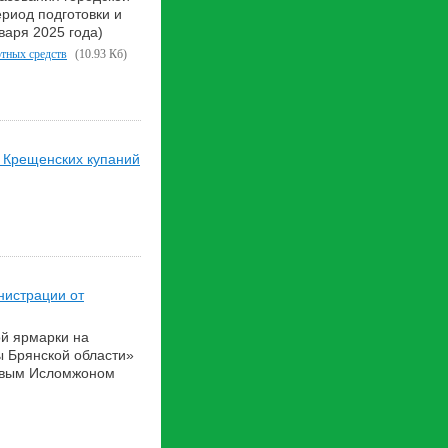
ериод подготовки и
варя 2025 года)
ртных средств
(10.93 Кб)
 Крещенских купаний
нистрации от
ой ярмарки на
ы Брянской области»
овым Исломжоном