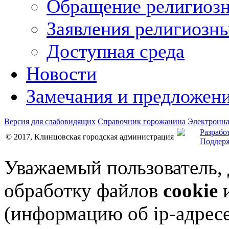
Обращение религиозн
Заявления религиозн
Доступная среда
Новости
Замечания и предложен
Версия для слабовидящих
Справочник горожанина
Электронна
Разрабо
© 2017, Клинцовская городская администрация
Поддерж
Уважаемый пользователь,
обработку файлов
cookie
и
(информацию об
ip-адрес