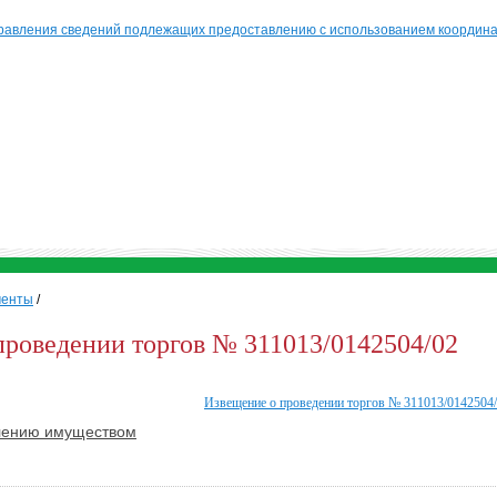
равления сведений подлежащих предоставлению с использованием координат
менты
/
проведении торгов № 311013/0142504/02
Извещение о проведении торгов № 311013/0142504
лению имуществом