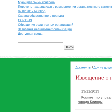
Муниципальный контроль
Перечень находящихся в распоряжении органа местного самоуп
09.02.2017 №232-р
Охрана общественного порядка
COVID-19
Обращение религиозных организаций
Заявления религиозных организаций
Доступная среда
Найти
Документы
/
Другие доку
Извещение о 
13/11/2013
Комитет по управ
города Клинцы