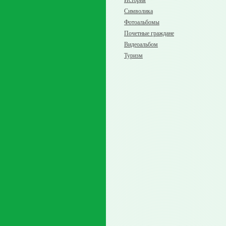
История
Символика
Фотоальбомы
Почетные граждане
Видеоальбом
Туризм