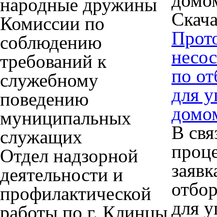
домо
народные дружины
Скача
Комиссии по
Прото
соблюдению
несос
требований к
по о
служебному
для 
поведению
домо
муниципальных
В свя
служащих
проце
Отдел надзорной
заявк
деятельности и
отбо
профилактической
для 
работы по г. Клинцы