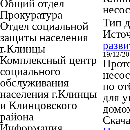
Общий отдел
несо
Прокуратура
Тип 
Отдел социальной
Исто
защиты населения
разви
г.Клинцы
19/12/2
Комплексный центр
Прото
социального
несос
обслуживания
по о
населения г.Клинцы
для 
и Клинцовского
домо
района
Скача
Информация