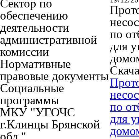
Сектор по
Прото
обеспечению
несос
деятельности
по о
административной
для 
комиссии
домо
Нормативные
Скача
правовые документы
Прото
Социальные
несос
программы
по о
МКУ "УГОЧС
для 
г.Клинцы Брянской
домо
обл."