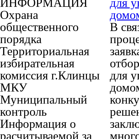
ИНФОРМАЦИЯ
для 
Охрана
домо
общественного
В свя
порядка
проце
Территориальная
заявк
избирательная
отбо
комиссия г.Клинцы
для 
МКУ
домом
Муниципальный
конку
контроль
решен
Информация о
заклю
расчитываемой за
мног