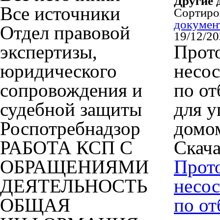
Другие 
Все источники
Сортир
докумен
Отдел правовой
19/12/2
экспертизы,
Прото
юридического
несос
сопровождения и
по о
судебной защиты
для 
Роспотребнадзор
домо
РАБОТА КСП С
Скача
ОБРАЩЕНИЯМИ
Прото
ДЕЯТЕЛЬНОСТЬ
несос
ОБЩАЯ
по о