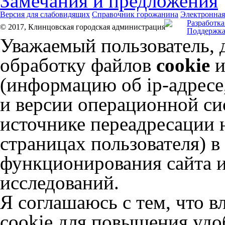
Замечания и предложения
Версия для слабовидящих
Справочник горожанина
Электронная
Разработка
© 2017, Клинцовская городская администрация
Поддержка
Уважаемый пользователь, 
обработку файлов
cookie
и
(информацию об
ip-адресе
и версии операционной сис
источнике переадресации н
страницах пользователя) 
функционирования сайта и
исследований.
Я соглашаюсь с тем, что в
cookie для повышения удоб