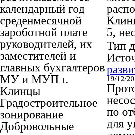
календарный год
распо
среденмесячной
Клинц
зароботной плате
5, не
руководителей, их
Тип 
заместителей и
Исто
главных бухгалтеров
разви
МУ и МУП г.
19/12/2
Прото
Клинцы
несос
Градостроительное
по о
зонирование
для 
Добровольные