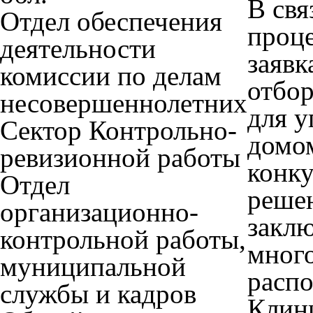
В свя
Отдел обеспечения
проце
деятельности
заявк
комиссии по делам
отбо
несовершеннолетних
для 
Сектор Контрольно-
домом
ревизионной работы
конку
Отдел
решен
организационно-
заклю
контрольной работы,
мног
муниципальной
распо
службы и кадров
Клинц