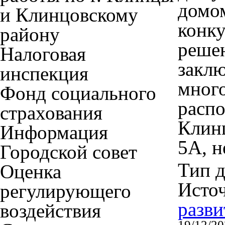
домом
и Клинцовскому
конку
району
решен
Налоговая
заклю
инспекция
мног
Фонд социального
распо
страхования
Клинц
Информация
5А, н
Городской совет
Тип 
Оценка
Исто
регулирующего
разви
воздействия
19/12/2