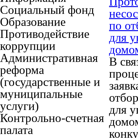
Прото
Социальный фонд
несос
Образование
по о
Противодействие
для 
коррупции
домо
Административная
В свя
реформа
проце
(государственные и
заявк
муниципальные
отбо
услуги)
для 
Контрольно-счетная
домом
палата
конку