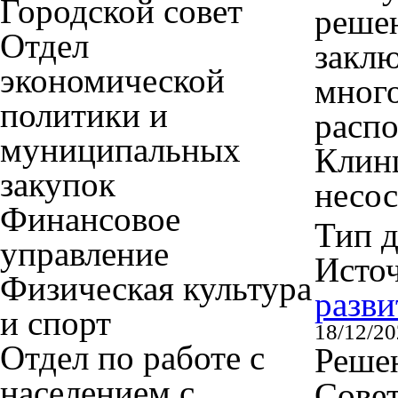
Городской совет
решен
Отдел
заклю
экономической
мног
политики и
распо
муниципальных
Клинц
закупок
несо
Финансовое
Тип 
управление
Исто
Физическая культура
разви
и спорт
18/12/2
Отдел по работе с
Решен
населением с.
Совет