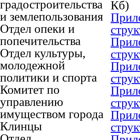
градостроительства
Кб)
и землепользования
Прил
Отдел опеки и
струк
попечительства
Прил
Отдел культуры,
струк
молодежной
Прил
политики и спорта
струк
Комитет по
Прил
управлению
струк
имуществом города
Прил
Клинцы
струк
Отдел
Прил