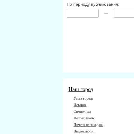
По периоду публикования:
—
Наш город
Устав города
История
Символика
Фотоальбомы
Почетные граждане
Видеоальбом