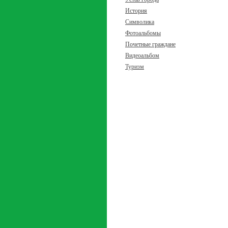
История
Символика
Фотоальбомы
Почетные граждане
Видеоальбом
Туризм