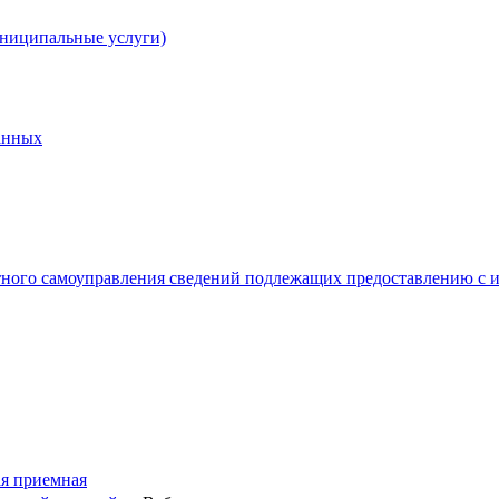
униципальные услуги)
анных
тного самоуправления сведений подлежащих предоставлению с и
я приемная