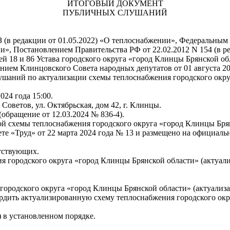
ИТОГОВЫЙ ДОКУМЕНТ
ПУБЛИЧНЫХ СЛУШАНИЙ
ФЗ (в редакции от 01.05.2022) «О теплоснабжении», Федеральны
», Постановлением Правительства РФ от 22.02.2012 N 154 (в ре
ьей 18 и 86 Устава городского округа «город Клинцы Брянской 
ием Клинцовского Совета народных депутатов от 01 августа 20
ушаний по актуализации схемы теплоснабжения городского окру
024 года 15:00.
оветов, ул. Октябрьская, дом 42, г. Клинцы.
обращение от 12.03.2024 № 836-4).
ой схемы теплоснабжения городского округа «город Клинцы Брян
ете «Труд» от 22 марта 2024 года № 13 и размещено на официал
тствующих.
я городского округа «город Клинцы Брянской области» (актуализ
ородского округа «город Клинцы Брянской области» (актуализац
рдить актуализированную схему теплоснабжения городского окр
 в установленном порядке.