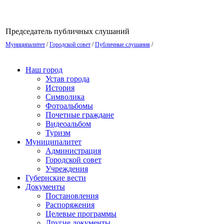
Председатель публичных слушаний О.
Муниципалитет
/
Городской совет
/
Публичные слушания
/
Наш город
Устав города
История
Символика
Фотоальбомы
Почетные граждане
Видеоальбом
Туризм
Муниципалитет
Администрация
Городской совет
Учреждения
Губернские вести
Документы
Постановления
Распоряжения
Целевые программы
Другие документы