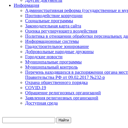
Другие документы
Информация
Административная реформа (государственные и му
Противодействие коррупции
Социальные программы
Законодательная карта сайта
Оценка регулирующего воздействия
Политика в отношении обработки персональных д
Информационные системы
Градостроительное зонирование
Добровольные народные дружины
Городские новости
Муниципальные программы
Муниципальный контроль
Перечень находящихся в распоряжении органа мест
Правительства РФ от 09.02.2017 №232-р
Охрана общественного порядка
COVID-19
Обращение религиозных организаций
Заявления религиозных организаций
Доступная среда
Найти