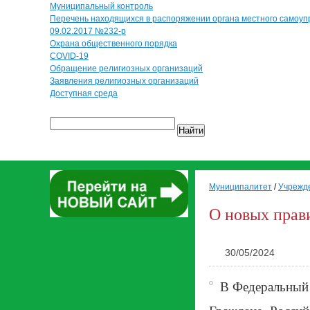
Муниципальный контроль
Перечень находящихся в распоряжении органа местного самоуп
09.02.2017 №232-р
Охрана общественного порядка
COVID-19
Обращение религиозных организаций
Заявления религиозных организаций
Доступная среда
Найти
Муниципалитет
/
Учрежд
О новых прав
30/05/2024
В Федеральный 