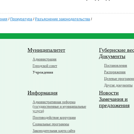
ения
/
Прокуратура
/
Разъяснение законодательства
/
Муниципалитет
Губернские ве
Документы
Администрация
Постановления
Городской совет
Распоряжения
Учреждения
Целевые программ
Другие документы
Информация
Новости
Замечания и
Административная реформа
предложения
(государственные и муниципальные
услуги)
Противодействие коррупции
Социальные программы
Законодательная карта сайта