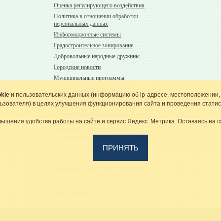
Оценка регулирующего воздействия
Политика в отношении обработки
персональных данных
Информационные системы
Градостроительное зонирование
Добровольные народные дружины
Городские новости
Муниципальные программы
Муниципальный контроль
kie
и пользовательских данных (информацию об
ip-адресе
, местоположении,
Перечень находящихся в распоряжении
льзователя) в целях улучшения функционирования сайта и проведения статис
органа местного самоуправления
сведений подлежащих предоставлению с
вышения удобства работы на сайте и сервис Яндекс. Метрика. Оставаясь на с
использованием координат в
соответствии с распоряжением
Правительства РФ от 09.02.2017 №232-р
ПРИНЯТЬ
Охрана общественного порядка
COVID-19
Обращение религиозных организаций
Заявления религиозных организаций
Доступная среда