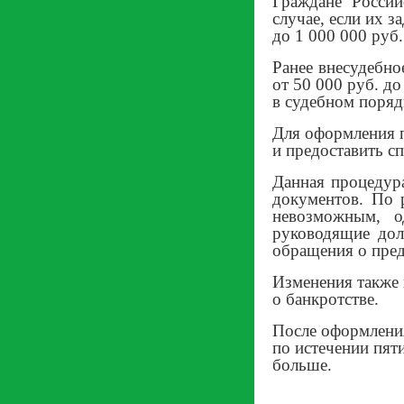
Граждане Россий
случае, если их з
до 1 000 000 руб.
Ранее внесудебно
от 50 000 руб. д
в судебном поряд
Для оформления 
и предоставить сп
Данная процедура
документов. По 
невозможным, о
руководящие дол
обращения о пред
Изменения также 
о банкротстве.
После оформлени
по истечении пяти
больше.
Проку