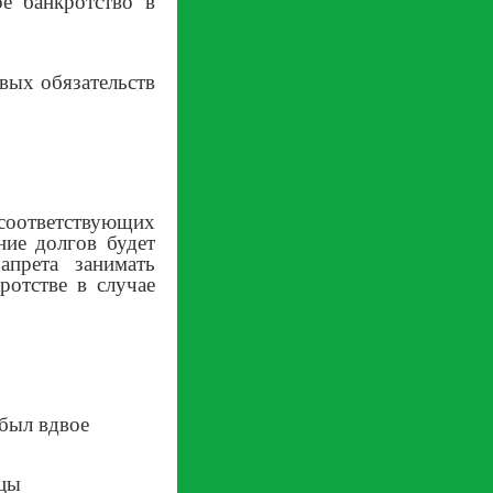
е банкротство в
вых обязательств
 соответствующих
ние долгов будет
апрета занимать
ротстве в случае
 был вдвое
ы