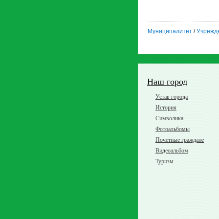
Муниципалитет
/
Учрежд
Наш город
Устав города
История
Символика
Фотоальбомы
Почетные граждане
Видеоальбом
Туризм