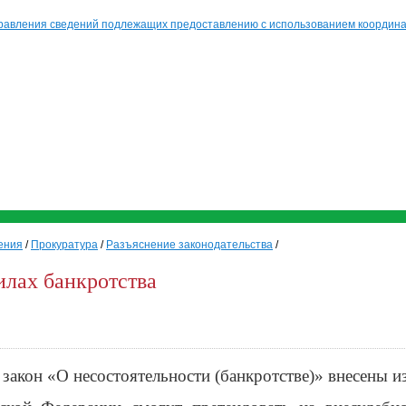
равления сведений подлежащих предоставлению с использованием координат
ения
/
Прокуратура
/
Разъяснение законодательства
/
илах банкротства
закон «О несостоятельности (банкротстве)» внесены и