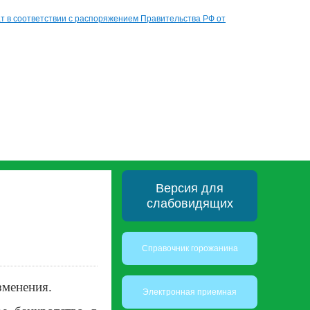
 в соответствии с распоряжением Правительства РФ от
Версия для
слабовидящих
Справочник горожанина
зменения.
Электронная приемная