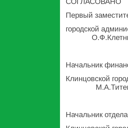
СОГЛАСОВАНО
Первый заместит
городск
О.Ф.Клетн
Начальник финан
Клинцовской
М.А.Титен
Начальник отдел