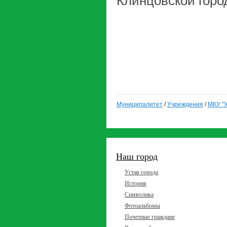
Клинцовской горо
И Н.Л
Муниципалитет
/
Учреждения
/
МКУ "У
Наш город
Устав города
История
Символика
Фотоальбомы
Почетные граждане