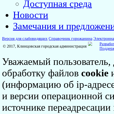
Доступная среда
Новости
Замечания и предложен
Версия для слабовидящих
Справочник горожанина
Электронна
Разрабо
© 2017, Клинцовская городская администрация
Поддерж
Уважаемый пользователь,
обработку файлов
cookie
и
(информацию об
ip-адрес
и версии операционной си
источнике переадресации н