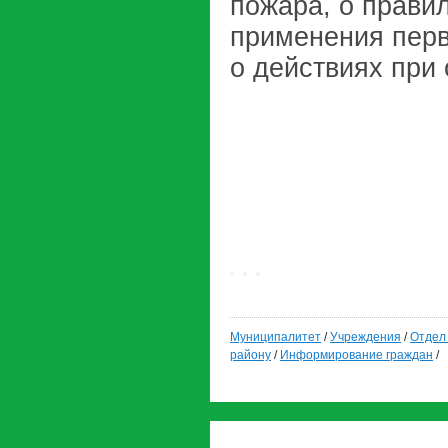
пожара, о прави
применения перв
о действиях при
Муниципалитет
/
Учреждения
/
Отдел 
району
/
Информирование граждан
/