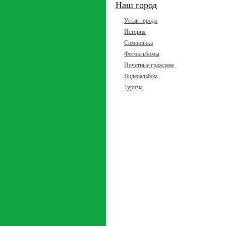
Наш город
Устав города
История
Символика
Фотоальбомы
Почетные граждане
Видеоальбом
Туризм